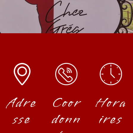
Adre
Coor
Hora
sse
donn
ires